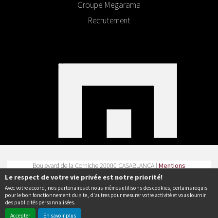
Groupe Megarama
Recrutement
Boulevard de la Corniche 20000 CASABLANCA |
Mentions
légales
|
Contact
| Tel :
Le respect de votre vie privée est notre priorité!
Avec votre accord, nos partenaires et nous-mêmes utilisons des cookies, certains requis
Politique de confidentialité
pour le bon fonctionnement du site, d'autres pour mesurer votre activité et vous fournir
des publicités personnalisées.
Accepter
En savoir plus
© Erakys
Création de site internet