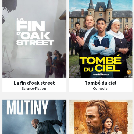
Séances
Séances
Les
Les
VF
VF
La fin d’oak street
Tombé du ciel
Séances
Science-Fiction
Comédie
Les
B
A
ande
nnonce
VF
Séances
Les
VF