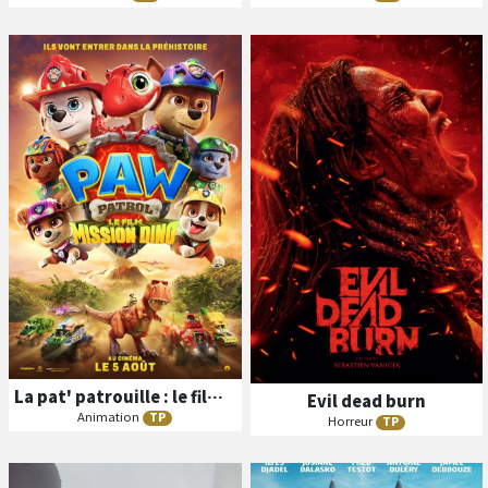
B
A
ande
nnonce
VO
Séances
Les
VO
N/C
4D E-Motion
3D
Salle Horizon
VF
La pat' patrouille : le film mission dino
Evil dead burn
Animation
TP
Horreur
TP
B
A
B
A
ande
nnonce
ande
nnonce