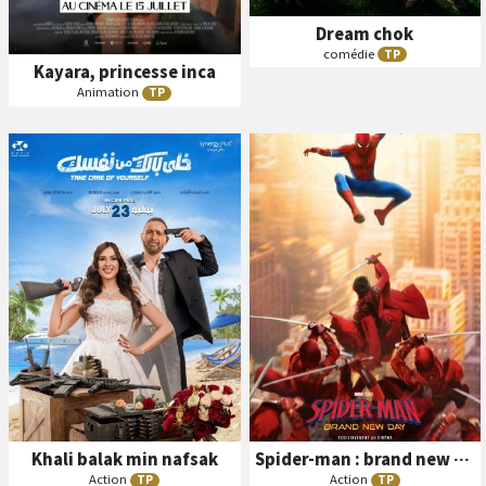
Dream chok
Séances
comédie
TP
Les
Kayara, princesse inca
Animation
TP
VO
B
A
ande
nnonce
Séances
Les
VF
Khali balak min nafsak
Spider-man : brand new day
Séances
Action
Action
TP
TP
Les