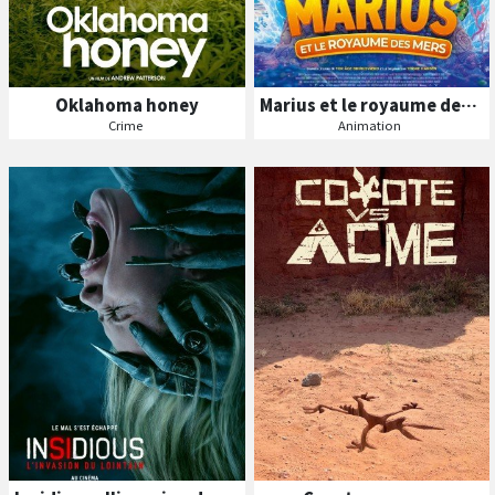
Oklahoma honey
Marius et le royaume des mers
Crime
Animation
B
A
B
A
ande
nnonce
ande
nnonce
Séances
Séances
Les
Les
VF
VF