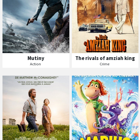
Mutiny
The rivals of amziah king
Séances
Séances
Action
Crime
Les
Les
VF
VF