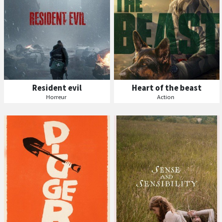
Resident evil
Heart of the beast
Horreur
Action
B
A
B
A
ande
nnonce
ande
nnonce
Séances
Séances
Les
Les
VF
VF