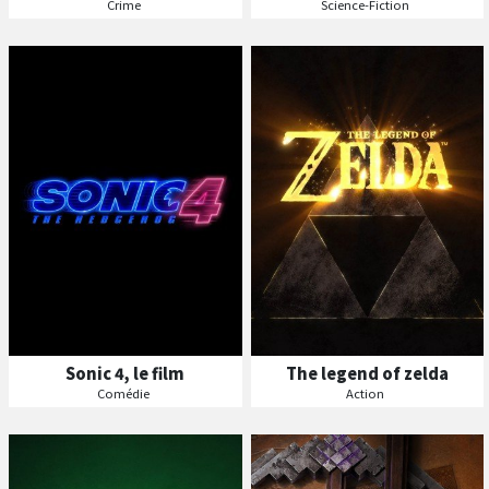
Séances
Séances
Crime
Science-Fiction
Les
Les
VF
VF
Sonic 4, le film
The legend of zelda
Séances
Séances
Comédie
Action
Les
Les
VF
VF