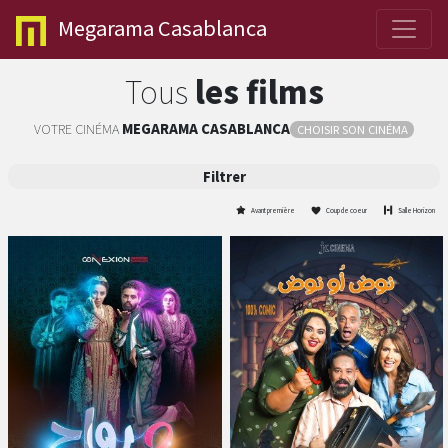
Megarama
Casablanca
Tous
les films
VOTRE CINÉMA
MEGARAMA
CASABLANCA
CHOISIR SON CINÉMA
Filtrer
Avant première
Coup de coeur
Salle Horizon