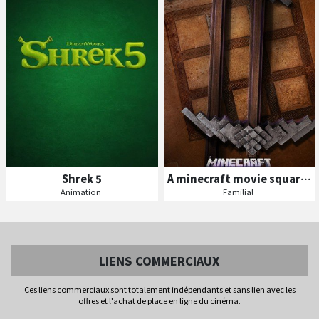
Shrek 5
A minecraft movie squared
Séances
Animation
Familial
Les
B
A
ande
nnonce
VF
Séances
Les
LIENS COMMERCIAUX
VF
Ces liens commerciaux sont totalement indépendants et sans lien avec les
offres et l'achat de place en ligne du cinéma.