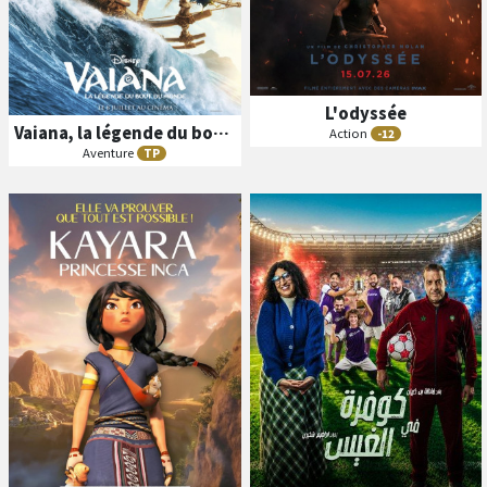
L'odyssée
Vaiana, la légende du bout du monde
Action
-12
Aventure
B
A
TP
ande
nnonce
B
A
ande
nnonce
Séances
Les
Séances
Les
VO
N/C
VF
N/C
VF
3D