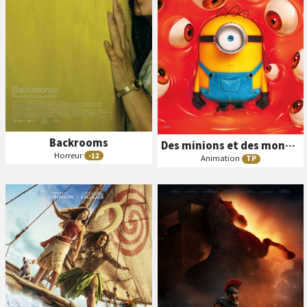
Backrooms
Des minions et des monstres
Horreur
-12
Animation
TP
B
A
B
A
ande
nnonce
ande
nnonce
Séances
Séances
Les
Les
VF
VO
N/C
VF