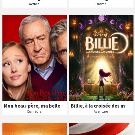
Action
Drame
B
A
B
A
ande
nnonce
ande
nnonce
Séances
Séances
Les
Les
VF
VF
Mon beau-père, ma belle-fille et moi
Billie, à la croisée des mondes
Comédie
Aventure
B
A
B
A
ande
nnonce
ande
nnonce