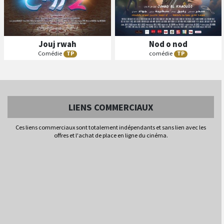
Jouj rwah
Nod o nod
Comédie
comédie
TP
TP
B
A
B
A
ande
nnonce
ande
nnonce
Séances
Séances
Les
Les
LIENS COMMERCIAUX
VO
N/C
VO
N/C
Ces liens commerciaux sont totalement indépendants et sans lien avec les
offres et l'achat de place en ligne du cinéma.