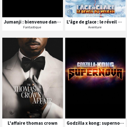
Jumanji : bienvenue dans notre monde
L'âge de glace : le réveil du volcan
Fantastique
Aventure
B
A
B
A
ande
nnonce
ande
nnonce
Séances
Séances
Les
Les
VF
VF
L'affaire thomas crown
Godzilla x kong: supernova