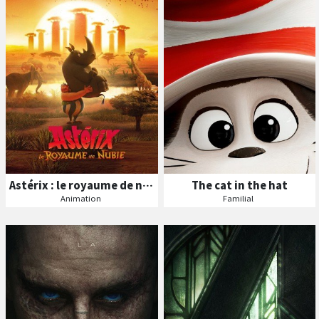
Séances
Séances
Les
Les
VF
VF
Astérix : le royaume de nubie
The cat in the hat
Animation
Familial
B
A
B
A
ande
nnonce
ande
nnonce
Séances
Séances
Les
Les
VF
VF