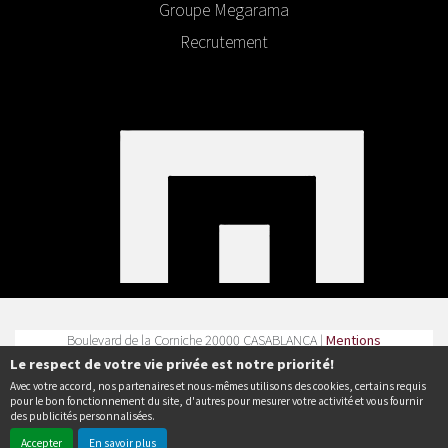
Groupe Megarama
Recrutement
Boulevard de la Corniche 20000 CASABLANCA |
Mentions
légales
|
Contact
| Tel :
Le respect de votre vie privée est notre priorité!
Avec votre accord, nos partenaires et nous-mêmes utilisons des cookies, certains requis
Politique de confidentialité
pour le bon fonctionnement du site, d'autres pour mesurer votre activité et vous fournir
des publicités personnalisées.
Accepter
En savoir plus
© Erakys
Création de site internet