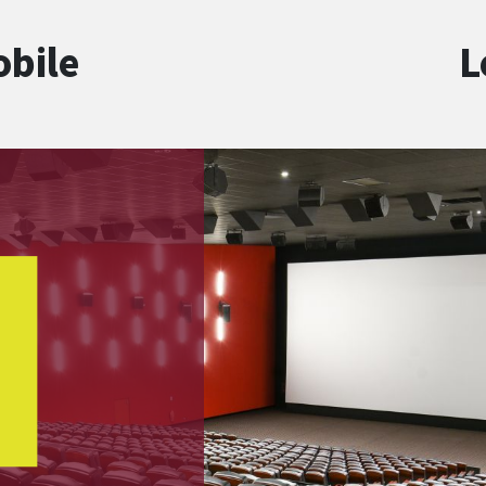
obile
L