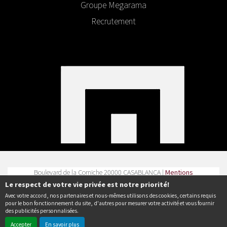
Groupe Megarama
Recrutement
Boulevard de la Corniche 20000 CASABLANCA |
Mentions
légales
|
Contact
| Tel :
Le respect de votre vie privée est notre priorité!
Avec votre accord, nos partenaires et nous-mêmes utilisons des cookies, certains requis
Politique de confidentialité
pour le bon fonctionnement du site, d'autres pour mesurer votre activité et vous fournir
des publicités personnalisées.
Accepter
En savoir plus
© Erakys
Création de site internet