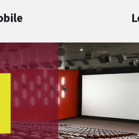
obile
L