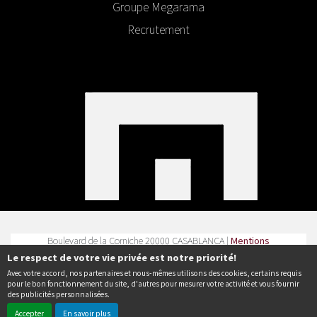
Groupe Megarama
Recrutement
Boulevard de la Corniche 20000 CASABLANCA |
Mentions
légales
|
Contact
| Tel :
Le respect de votre vie privée est notre priorité!
Avec votre accord, nos partenaires et nous-mêmes utilisons des cookies, certains requis
Politique de confidentialité
pour le bon fonctionnement du site, d'autres pour mesurer votre activité et vous fournir
des publicités personnalisées.
Accepter
En savoir plus
© Erakys
Création de site internet