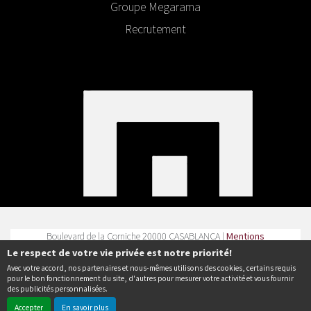
Groupe Megarama
Recrutement
Boulevard de la Corniche 20000 CASABLANCA |
Mentions
légales
|
Contact
| Tel :
Le respect de votre vie privée est notre priorité!
Avec votre accord, nos partenaires et nous-mêmes utilisons des cookies, certains requis
Politique de confidentialité
pour le bon fonctionnement du site, d'autres pour mesurer votre activité et vous fournir
des publicités personnalisées.
Accepter
En savoir plus
© Erakys
Création de site internet